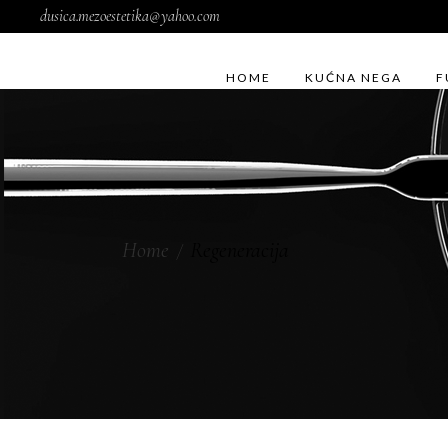
dusica.mezoestetika@yahoo.com
HOME
KUĆNA NEGA
F
Home
Regeneracija