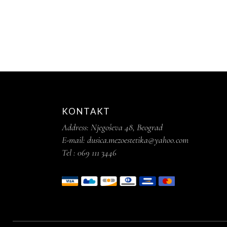
KONTAKT
Address:
Njegoševa 48, Beograd
E-mail:
dusica.mezoestetika@yahoo.com
Tel :
069 111 3446