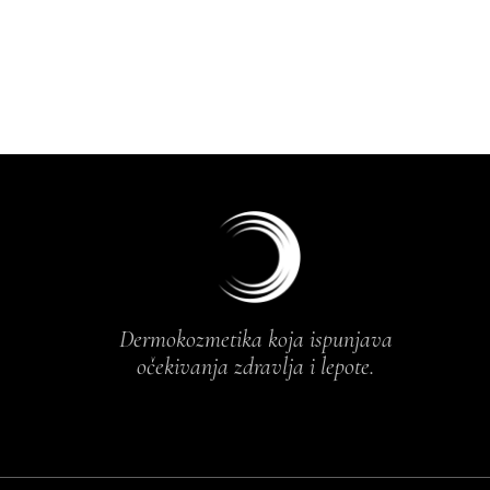
Dermokozmetika koja ispunjava
očekivanja zdravlja i lepote.