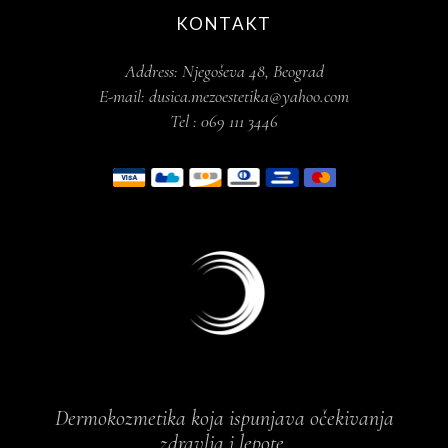
KONTAKT
Address:
Njegoševa 48, Beograd
E-mail:
dusica.mezoestetika@yahoo.com
Tel :
069 111 3446
Dermokozmetika koja ispunjava očekivanja
zdravlja i lepote.