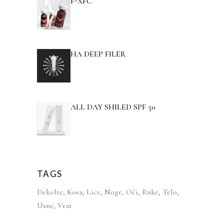
F-XFC
HA DEEP FILER
ALL DAY SHILED SPF 50
TAGS
Dekolte
Kosa
Lice
Noge
Oči
Ruke
Telo
Usne
Vrat