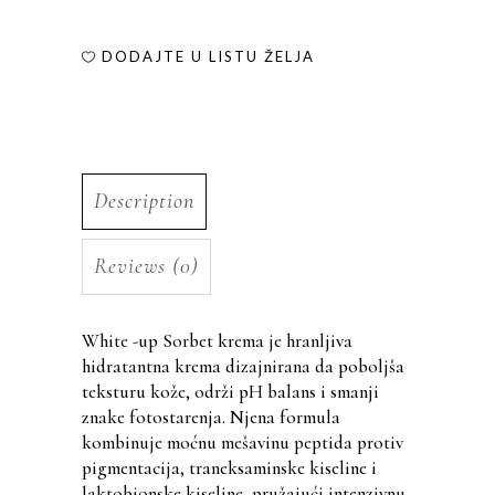
DODAJTE U LISTU ŽELJA
Description
Reviews (0)
White -up Sorbet krema je hranljiva
hidratantna krema dizajnirana da poboljša
teksturu kože, održi pH balans i smanji
znake fotostarenja. Njena formula
kombinuje moćnu mešavinu peptida protiv
pigmentacija, traneksaminske kiseline i
laktobionske kiseline, pružajući intenzivnu