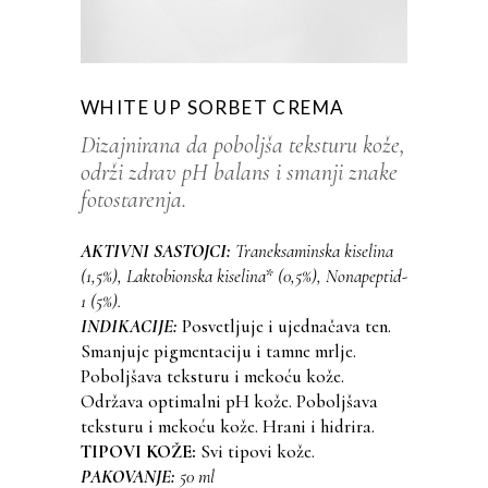
WHITE UP SORBET CREMA
Dizajnirana da poboljša teksturu kože,
održi zdrav pH balans i smanji znake
fotostarenja.
AKTIVNI SASTOJCI:
Traneksaminska kiselina
(1,5%), Laktobionska kiselina* (0,5%), Nonapeptid-
1 (5%).
INDIKACIJE:
Posvetljuje i ujednačava ten.
Smanjuje pigmentaciju i tamne mrlje.
Poboljšava teksturu i mekoću kože.
Održava optimalni pH kože. Poboljšava
teksturu i mekoću kože. Hrani i hidrira.
TIPOVI KOŽE:
Svi tipovi kože.
PAKOVANJE:
50 ml