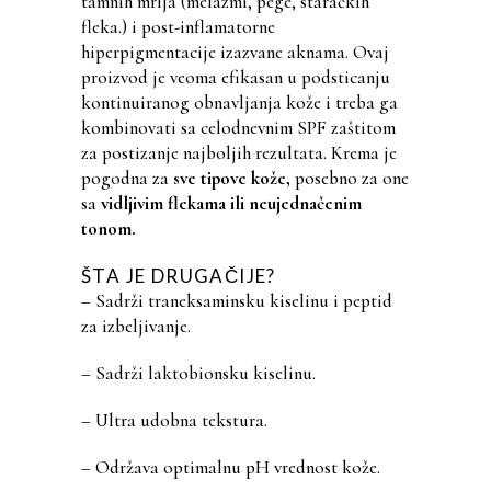
tamnih mrlja (melazmi, pege, staračkih
fleka.) i post-inflamatorne
hiperpigmentacije izazvane aknama. Ovaj
proizvod je veoma efikasan u podsticanju
kontinuiranog obnavljanja kože i treba ga
kombinovati sa celodnevnim SPF zaštitom
za postizanje najboljih rezultata. Krema je
pogodna za
sve tipove kože
,
posebno za one
sa
vidljivim flekama ili neujednačenim
tonom
.
ŠTA JE DRUGAČIJE?
– Sadrži traneksaminsku kiselinu i peptid
za izbeljivanje.
– Sadrži laktobionsku kiselinu.
– Ultra udobna tekstura.
– Održava optimalnu pH vrednost kože.