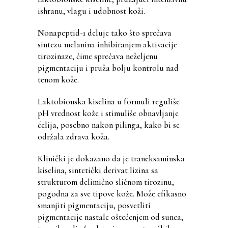
ishranu, vlagu i udobnost koži.
Nonapeptid-1 deluje tako što sprečava
sintezu melanina inhibiranjem aktivacije
tirozinaze, čime sprečava neželjenu
pigmentaciju i pruža bolju kontrolu nad
tenom kože.
Laktobionska kiselina u formuli reguliše
pH vrednost kože i stimuliše obnavljanje
ćelija, posebno nakon pilinga, kako bi se
održala zdrava koža.
Klinički je dokazano da je traneksaminska
kiselina, sintetički derivat lizina sa
strukturom delimično sličnom tirozinu,
pogodna za sve tipove kože. Može efikasno
smanjiti pigmentaciju, posvetliti
pigmentacije nastale oštećenjem od sunca,